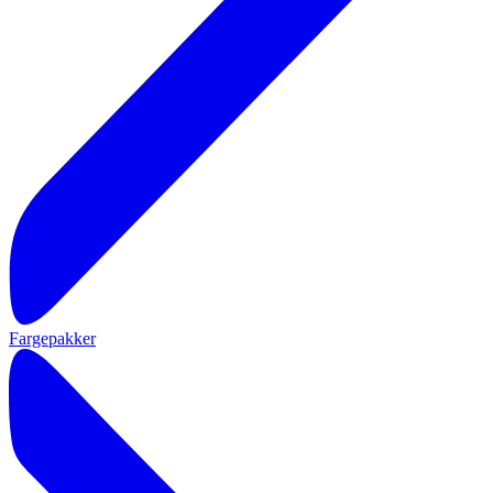
Fargepakker