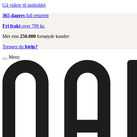
Gå videre til innholdet
365 dagers
full returrett
Fri frakt
over 799 kr.
Mer enn
250.000
fornøyde kunder
Trenger du
hjelp?
Meny