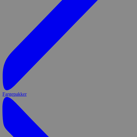
Fargepakker