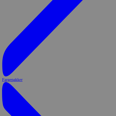
Fargepakker