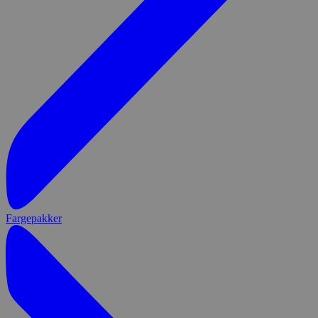
Fargepakker