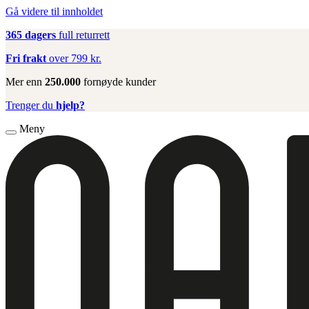
Gå videre til innholdet
365 dagers
full returrett
Fri frakt
over 799 kr.
Mer enn
250.000
fornøyde kunder
Trenger du
hjelp?
Meny