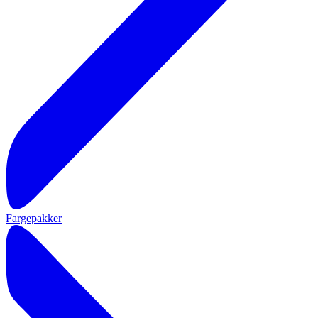
Fargepakker